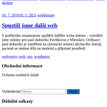
skoleni
10. 7. 2019
16. 5. 2021
webtherapy
Spustili jsme další web
S potěšením oznamujeme spuštění dalšího webu klienta – vytvářeli
jsme stránky pro paní doktorku Pavlišovou z Miroslavi. Ordinace
paní doktorky je zaměřená na chronické nemoci dýchacího ústrojí,
pacienti se mohou těšit na moderní a příjemné prostředí.
weby
novy web
,
seo
,
wordpress
Obchodní informace
Ochrana osobních údajů
Vyhledávání
Důležité odkazy