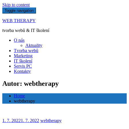
Skip to content
Toggle navigation
WEB THERAPY
tvorba webů & IT školení
O nás
Aktuality
Tvorba webů
Marketing
IT školení
Servis PC
Kontakty
Autor: webtherapy
Home
webtherapy
1. 7. 2022
1. 7. 2022
webtherapy