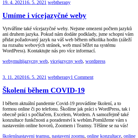
19. 4. 2021
16. 5. 2021
webtherapy
Umíme i vícejazyčné weby
Vytváříme také vícejazyčné weby. Nejsme omezeni počtem jazyků
ani druhem jazyka. Pokud nám dodáte podklady, jsme schopni vám
přidat požadovaný jazyk na váš web během několika hodin (záleží
na rozsahu webových stránek, web musí běžet na systému
WordPress). Kontaktujte nás pro více informací.
weby
multijazycny web
,
vicejazycny web
,
wordpress
3. 11. 2020
16. 5. 2021
webtherapy
1 Comment
Školení během COVID-19
I během aktuální pandemie Covid-19 provádíme školení, a to
formou online či po telefonu. Školíme jak práci s WordPress, tak i
obecně práci s počítačem, Excelem, Wordem. A samozřejmě také
konzultace funkčnosti a poradenství k webům.Pomůžeme vám s
nastavením online hovorů, Zoomem i Teamsy. Těšíme se na vás!
školení
nastaveni teamsu
,
nastaveni zoomu
,
online konzultace
,
online