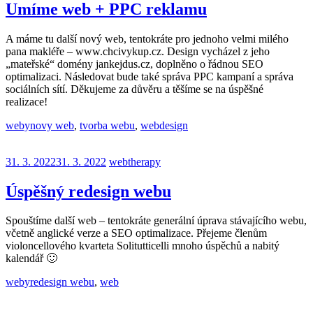
Umíme web + PPC reklamu
A máme tu další nový web, tentokráte pro jednoho velmi milého
pana makléře – www.chcivykup.cz. Design vycházel z jeho
„mateřské“ domény jankejdus.cz, doplněno o řádnou SEO
optimalizaci. Následovat bude také správa PPC kampaní a správa
sociálních sítí. Děkujeme za důvěru a těšíme se na úspěšné
realizace!
weby
novy web
,
tvorba webu
,
webdesign
31. 3. 2022
31. 3. 2022
webtherapy
Úspěšný redesign webu
Spouštíme další web – tentokráte generální úprava stávajícího webu,
včetně anglické verze a SEO optimalizace. Přejeme členům
violoncellového kvarteta Solitutticelli mnoho úspěchů a nabitý
kalendář 🙂
weby
redesign webu
,
web