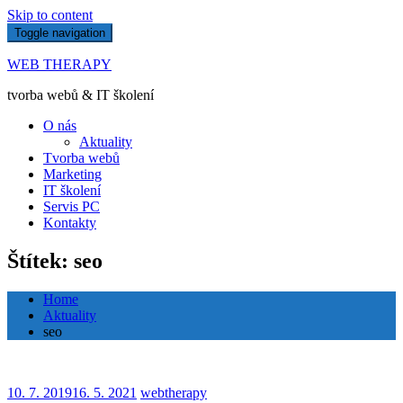
Skip to content
Toggle navigation
WEB THERAPY
tvorba webů & IT školení
O nás
Aktuality
Tvorba webů
Marketing
IT školení
Servis PC
Kontakty
Štítek: seo
Home
Aktuality
seo
10. 7. 2019
16. 5. 2021
webtherapy