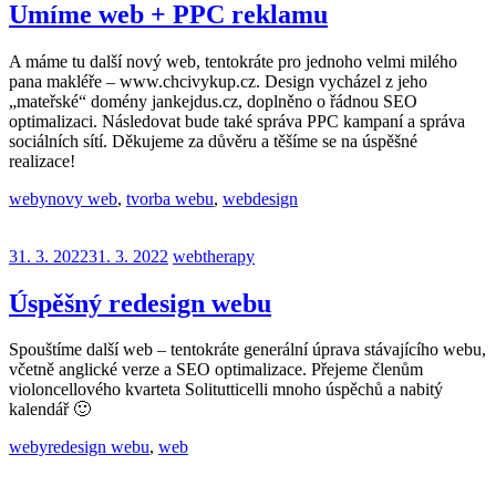
Umíme web + PPC reklamu
A máme tu další nový web, tentokráte pro jednoho velmi milého
pana makléře – www.chcivykup.cz. Design vycházel z jeho
„mateřské“ domény jankejdus.cz, doplněno o řádnou SEO
optimalizaci. Následovat bude také správa PPC kampaní a správa
sociálních sítí. Děkujeme za důvěru a těšíme se na úspěšné
realizace!
weby
novy web
,
tvorba webu
,
webdesign
31. 3. 2022
31. 3. 2022
webtherapy
Úspěšný redesign webu
Spouštíme další web – tentokráte generální úprava stávajícího webu,
včetně anglické verze a SEO optimalizace. Přejeme členům
violoncellového kvarteta Solitutticelli mnoho úspěchů a nabitý
kalendář 🙂
weby
redesign webu
,
web