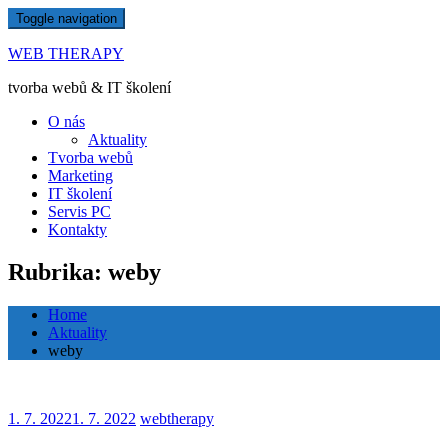
Skip
Toggle navigation
to
content
WEB THERAPY
tvorba webů & IT školení
O nás
Aktuality
Tvorba webů
Marketing
IT školení
Servis PC
Kontakty
Rubrika: weby
Home
Aktuality
weby
1. 7. 2022
1. 7. 2022
webtherapy