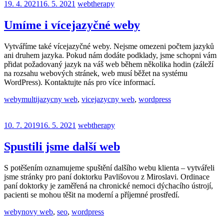
19. 4. 2021
16. 5. 2021
webtherapy
Umíme i vícejazyčné weby
Vytváříme také vícejazyčné weby. Nejsme omezeni počtem jazyků
ani druhem jazyka. Pokud nám dodáte podklady, jsme schopni vám
přidat požadovaný jazyk na váš web během několika hodin (záleží
na rozsahu webových stránek, web musí běžet na systému
WordPress). Kontaktujte nás pro více informací.
weby
multijazycny web
,
vicejazycny web
,
wordpress
10. 7. 2019
16. 5. 2021
webtherapy
Spustili jsme další web
S potěšením oznamujeme spuštění dalšího webu klienta – vytvářeli
jsme stránky pro paní doktorku Pavlišovou z Miroslavi. Ordinace
paní doktorky je zaměřená na chronické nemoci dýchacího ústrojí,
pacienti se mohou těšit na moderní a příjemné prostředí.
weby
novy web
,
seo
,
wordpress